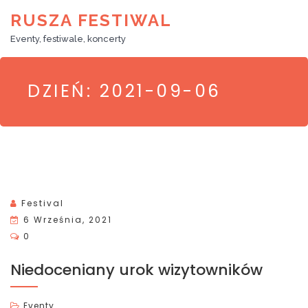
RUSZA FESTIWAL
Eventy, festiwale, koncerty
DZIEŃ:
2021-09-06
Festival
P
6 Września, 2021
O
0
S
Niedoceniany urok wizytowników
T
E
D
Eventy