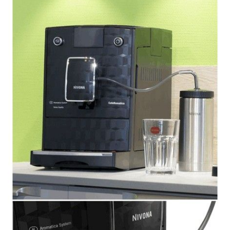
D
O
N