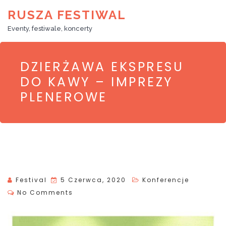
RUSZA FESTIWAL
Eventy, festiwale, koncerty
DZIERŻAWA EKSPRESU
DO KAWY – IMPREZY
PLENEROWE
P
Festival
5 Czerwca, 2020
Konferencje
O
No Comments
S
T
E