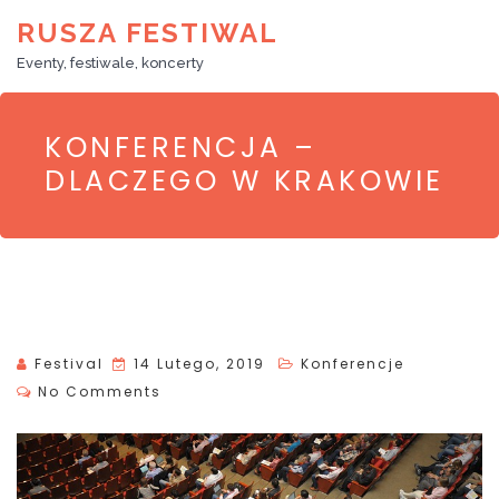
RUSZA FESTIWAL
Eventy, festiwale, koncerty
KONFERENCJA –
DLACZEGO W KRAKOWIE
P
Festival
14 Lutego, 2019
Konferencje
O
No Comments
S
T
E
D