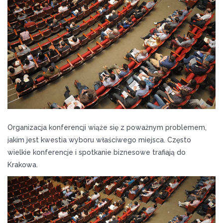
O
N
Organizacja konferencji wiąże się z poważnym problemem,
jakim jest kwestia wyboru właściwego miejsca. Często
wielkie konferencje i spotkanie biznesowe trafiają do
Krakowa.